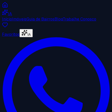
IA
Início
Imóveis
Guia de Bairros
Blog
Trabalhe Conosco
Favoritos
IA