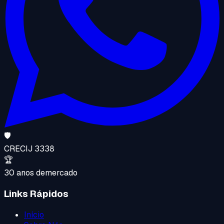
🛡️
CRECI
J 3338
🏆
30 anos de
mercado
Links Rápidos
Início