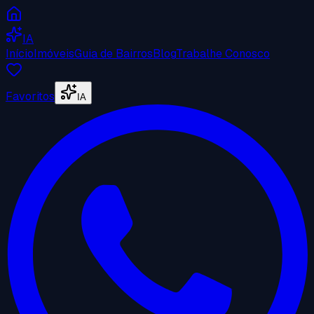
IA
Início
Imóveis
Guia de Bairros
Blog
Trabalhe Conosco
Favoritos
IA