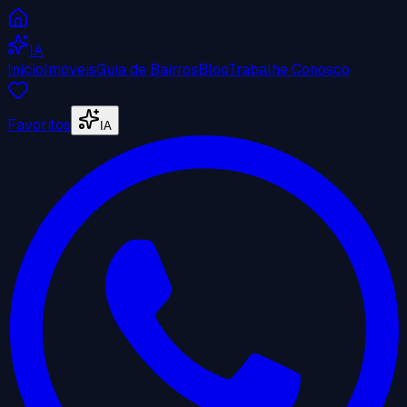
IA
Início
Imóveis
Guia de Bairros
Blog
Trabalhe Conosco
Favoritos
IA