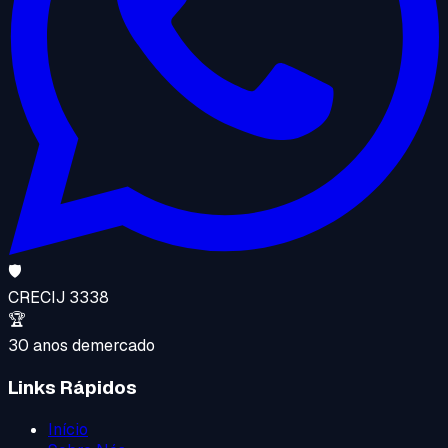
🛡️
CRECI
J 3338
🏆
30 anos de
mercado
Links Rápidos
Início