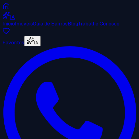
IA
Início
Imóveis
Guia de Bairros
Blog
Trabalhe Conosco
Favoritos
IA