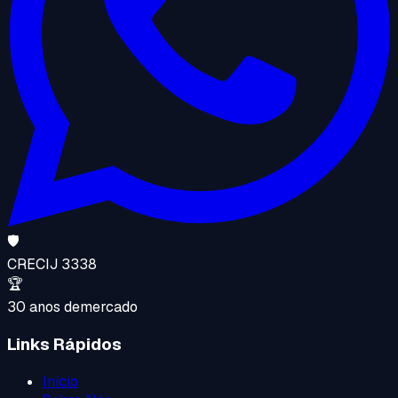
🛡️
CRECI
J 3338
🏆
30 anos de
mercado
Links Rápidos
Início