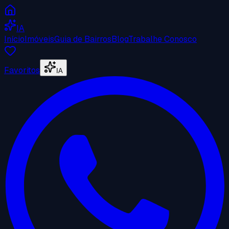
IA
Início
Imóveis
Guia de Bairros
Blog
Trabalhe Conosco
Favoritos
IA