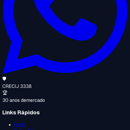
🛡️
CRECI
J 3338
🏆
30 anos de
mercado
Links Rápidos
Início