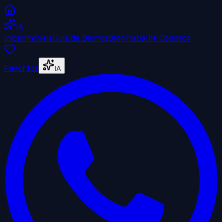
IA
Início
Imóveis
Guia de Bairros
Blog
Trabalhe Conosco
Favoritos
IA