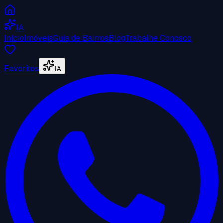
IA
Início
Imóveis
Guia de Bairros
Blog
Trabalhe Conosco
Favoritos
IA