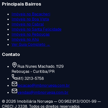
Principais Bairros
Imóveis no
Bacacheri
Imóveis no
Boa Vista
Imóveis no
Cabral
Imóveis no
Santa Felicidade
Imóveis no
Rebouças
Imóveis no
Ahú
Ver Guia Completo →
Contato
Rua Nunes Machado, 1129
Rebouças - Curitiba/PR
(41) 3213-5758
locacao@imbnoruega.com.br
vendas@imbnoruega.com.br
©
2026
Imobiliária Noruega — 00.962.913/0001-99 —
CRECI J 3338. Todos os direitos reservados.