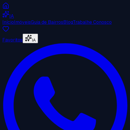
IA
Início
Imóveis
Guia de Bairros
Blog
Trabalhe Conosco
Favoritos
IA