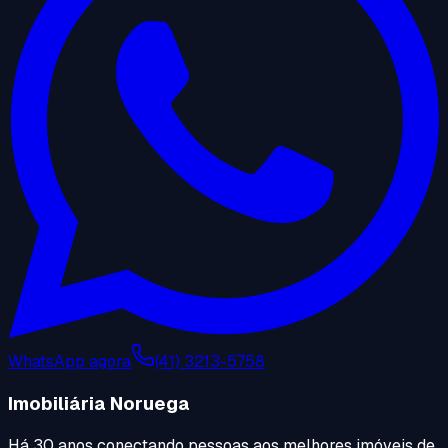
WhatsApp agora
(41) 3213-5758
Imobiliária Noruega
Há 30 anos conectando pessoas aos melhores imóveis de