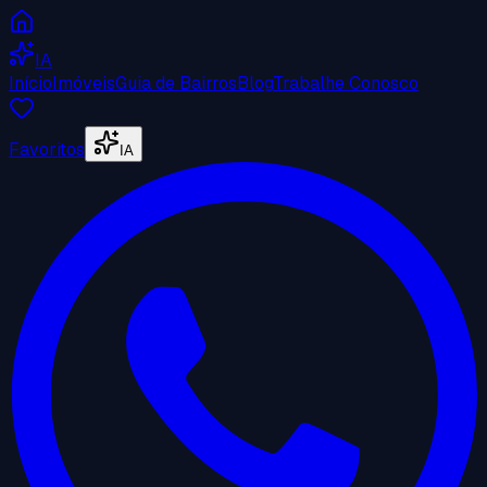
IA
Início
Imóveis
Guia de Bairros
Blog
Trabalhe Conosco
Favoritos
IA