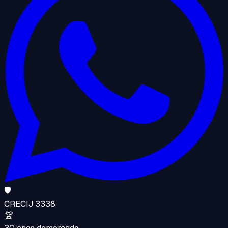
🛡️
CRECI
J 3338
🏆