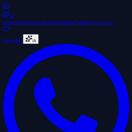
IA
Início
Imóveis
Guia de Bairros
Blog
Trabalhe Conosco
Favoritos
IA