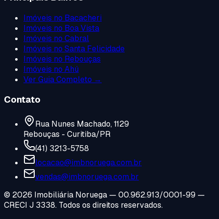
Imóveis no
Bacacheri
Imóveis no
Boa Vista
Imóveis no
Cabral
Imóveis no
Santa Felicidade
Imóveis no
Rebouças
Imóveis no
Ahú
Ver Guia Completo →
Contato
Rua Nunes Machado, 1129
Rebouças - Curitiba/PR
(41) 3213-5758
locacao@imbnoruega.com.br
vendas@imbnoruega.com.br
©
2026
Imobiliária Noruega — 00.962.913/0001-99 —
CRECI J 3338. Todos os direitos reservados.