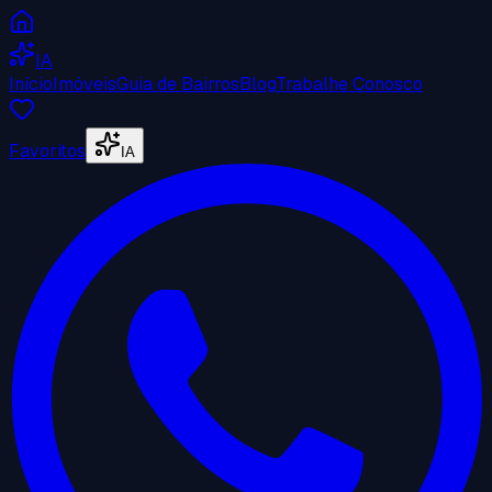
IA
Início
Imóveis
Guia de Bairros
Blog
Trabalhe Conosco
Favoritos
IA