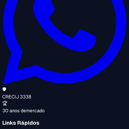
🛡️
CRECI
J 3338
🏆
30 anos de
mercado
Links Rápidos