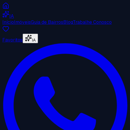
IA
Início
Imóveis
Guia de Bairros
Blog
Trabalhe Conosco
Favoritos
IA