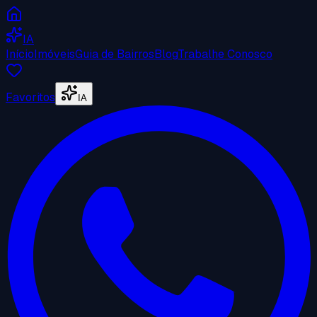
IA
Início
Imóveis
Guia de Bairros
Blog
Trabalhe Conosco
Favoritos
IA