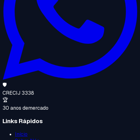
🛡️
CRECI
J 3338
🏆
30 anos de
mercado
Links Rápidos
Início