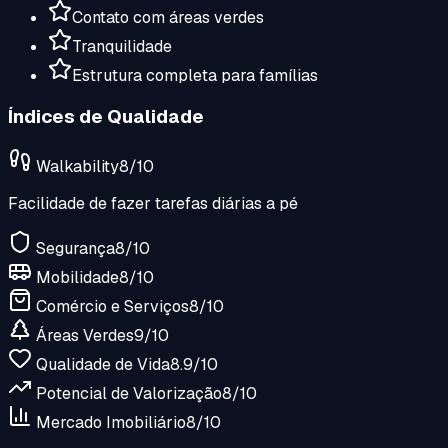
Contato com áreas verdes
Tranquilidade
Estrutura completa para famílias
Índices de Qualidade
Walkability
8
/10
Facilidade de fazer tarefas diárias a pé
Segurança
8
/10
Mobilidade
8
/10
Comércio e Serviços
8
/10
Áreas Verdes
9
/10
Qualidade de Vida
8.9
/10
Potencial de Valorização
8
/10
Mercado Imobiliário
8
/10