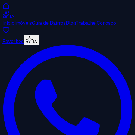
IA
Início
Imóveis
Guia de Bairros
Blog
Trabalhe Conosco
Favoritos
IA